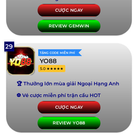
CƯỢC NGAY
REVIEW GEMWIN
29
TẶNG CODE MIỄN PHÍ
YO88
5.0 ★★★★★
🏆 Thưởng lớn mùa giải Ngoại Hạng Anh
⚽ Vé cược miễn phí trận cầu HOT
CƯỢC NGAY
REVIEW YO88