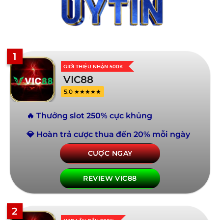
1
GIỚI THIỆU NHẬN 500K
VIC88
5.0 ★★★★★
🔥 Thưởng slot 250% cực khủng
💎 Hoàn trả cược thua đến 20% mỗi ngày
CƯỢC NGAY
REVIEW VIC88
2