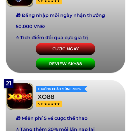
5.0 ★★★★★
🎁 Đăng nhập mỗi ngày nhận thưởng
50.000 VNĐ
⭐ Tích điểm đổi quà cực giá trị
CƯỢC NGAY
REVIEW SKY88
21
THƯỞNG CHÀO MỪNG 300%
XO88
5.0 ★★★★★
🎁 Miễn phí 5 vé cược thể thao
⭐ Tặng thêm 20% mỗi lần nạp lại