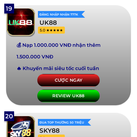
19
ĐĂNG NHẬP NHẬN 777K
UK88
5.0 ★★★★★
💰 Nạp 1.000.000 VNĐ nhận thêm
1.500.000 VNĐ
🔥 Khuyến mãi siêu tốc cuối tuần
CƯỢC NGAY
REVIEW UK88
20
ĐUA TOP THƯỞNG 50 TRIỆU
SKY88