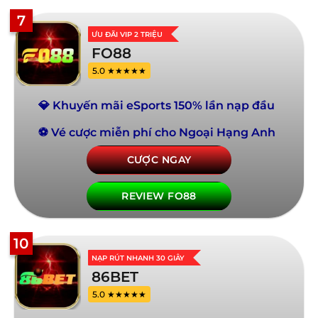
7
ƯU ĐÃI VIP 2 TRIỆU
FO88
5.0 ★★★★★
💎 Khuyến mãi eSports 150% lần nạp đầu
⚽ Vé cược miễn phí cho Ngoại Hạng Anh
CƯỢC NGAY
REVIEW FO88
10
NẠP RÚT NHANH 30 GIÂY
86BET
5.0 ★★★★★