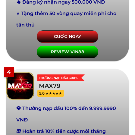
🔥 Đăng ký nhận ngay 500.000 VNĐ
⭐ Tặng thêm 50 vòng quay miễn phí cho
tân thủ
CƯỢC NGAY
REVIEW VIN88
4
THƯỞNG NẠP ĐẦU 300%
MAX79
5.0 ★★★★★
💎 Thưởng nạp đầu 100% đến 9.999.9990
VNĐ
🎁 Hoàn trả 10% tiền cược mỗi tháng