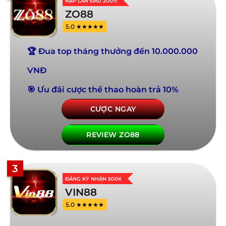
NẠP LẦN ĐẦU 200%
ZO88
5.0 ★★★★★
🏆 Đua top tháng thưởng đến 10.000.000
VNĐ
🎯 Ưu đãi cược thể thao hoàn trả 10%
CƯỢC NGAY
REVIEW ZO88
3
ĐĂNG KÝ NHẬN 500K
VIN88
5.0 ★★★★★