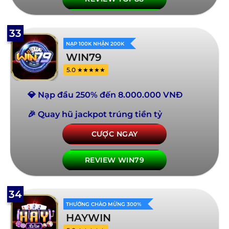
33
NẠP 100K NHẬN 200K
WIN79
5.0 ★★★★★
💎 Nạp đầu 250% đến 8.000.000 VNĐ
🎉 Quay hũ jackpot trúng tiền tỷ
CƯỢC NGAY
REVIEW WIN79
34
THƯỞNG CHÀO MỪNG 300%
HAYWIN