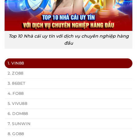
Top 10 Nhà cái uy tín với dịch vụ chuyên nghiệp hàng
đầu
1. VIN88
2. ZO88
3. 86BET
4. FO88
5. VIVU88
6. DOM88
7. SUNWIN
8. GO88