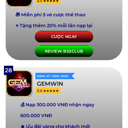
5.0 ★★★★★
🎁 Miễn phí 5 vé cược thể thao
⭐ Tặng thêm 20% mỗi lần nạp lại
CƯỢC NGAY
REVIEW B52CLUB
28
ĐĂNG KÝ TẶNG 300K
GEMWIN
5.0 ★★★★★
💰 Nạp 300.000 VNĐ nhận ngay
600.000 VNĐ
🔥 Ưu đãi vàng cho khách mới