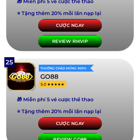
🎁 Miễn phí 5 vé cược thể thao
⭐ Tặng thêm 20% mỗi lần nạp lại
CƯỢC NGAY
REVIEW RIKVIP
25
THƯỞNG CHÀO MỪNG 300%
GO88
5.0 ★★★★★
🎁 Miễn phí 5 vé cược thể thao
⭐ Tặng thêm 20% mỗi lần nạp lại
CƯỢC NGAY
REVIEW GO88