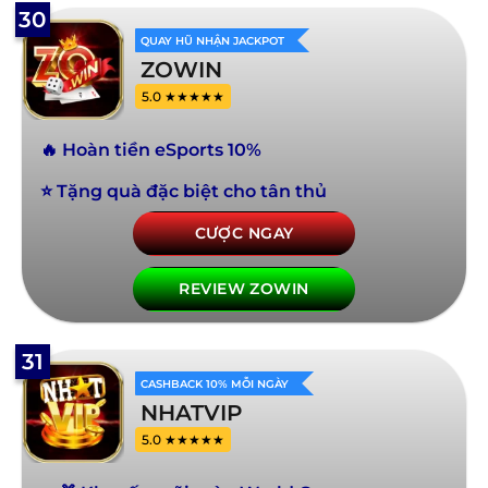
30
QUAY HŨ NHẬN JACKPOT
ZOWIN
5.0 ★★★★★
🔥 Hoàn tiền eSports 10%
⭐ Tặng quà đặc biệt cho tân thủ
CƯỢC NGAY
REVIEW ZOWIN
31
CASHBACK 10% MỖI NGÀY
NHATVIP
5.0 ★★★★★