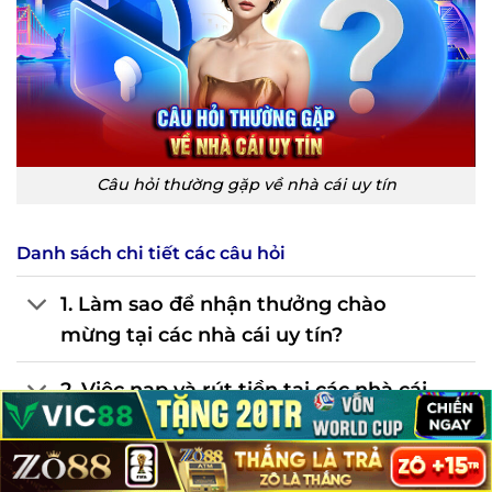
Câu hỏi thường gặp về nhà cái uy tín
Danh sách chi tiết các câu hỏi
1. Làm sao để nhận thưởng chào
mừng tại các nhà cái uy tín?
2. Việc nạp và rút tiền tại các nhà cái
uy tín này có an toàn không?
3. Tôi có thể chơi cá cược và game